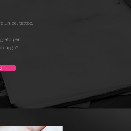
re un bel tattoo.
egreto per
atuaggio?
U'