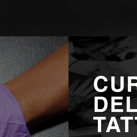
CU
DE
TA