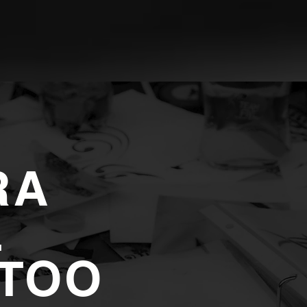
RA
L
TTOO