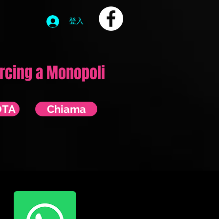
登入
ercing a Monopoli
OTA
Chiama