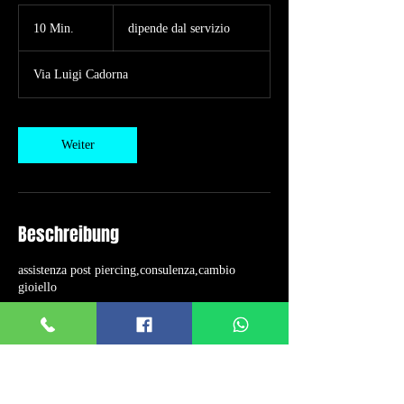
dipende
dal
10 Min.
1
dipende dal servizio
servizio
0
M
Via Luigi Cadorna
i
n
.
Weiter
Beschreibung
assistenza post piercing,consulenza,cambio
gioiello
Kontaktangaben
Via Luigi Cadorna, 18, 70043 Monopoli,