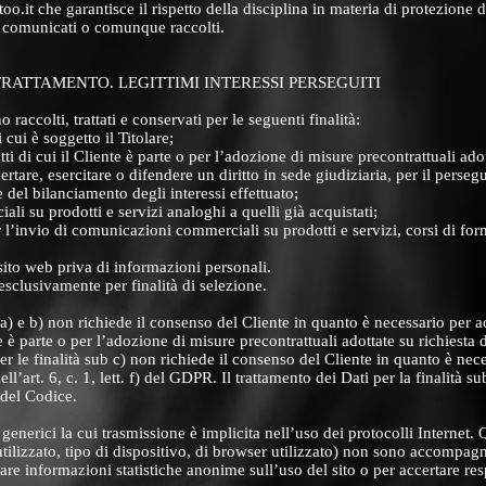
.it che garantisce il rispetto della disciplina in materia di protezione d
ti comunicati o comunque raccolti.
 TRATTAMENTO. LEGITTIMI INTERESSI PERSEGUITI
 raccolti, trattati e conservati per le seguenti finalità:
 cui è soggetto il Titolare;
ti di cui il Cliente è parte o per l’adozione di misure precontrattuali adot
ertare, esercitare o difendere un diritto in sede giudiziaria, per il perseg
e del bilanciamento degli interessi effettuato;
li su prodotti e servizi analoghi a quelli già acquistati;
r l’invio di comunicazioni commerciali su prodotti e servizi, corsi di fo
el sito web priva di informazioni personali.
esclusivamente per finalità di selezione.
ub a) e b) non richiede il consenso del Cliente in quanto è necessario per 
e è parte o per l’adozione di misure precontrattuali adottate su richiesta dell
er le finalità sub c) non richiede il consenso del Cliente in quanto è nec
dell’art. 6, c. 1, lett. f) del GDPR. Il trattamento dei Dati per la finalità 
 del Codice.
 generici la cui trasmissione è implicita nell’uso dei protocolli Internet
 utilizzato, tipo di dispositivo, di browser utilizzato) non sono accompa
re informazioni statistiche anonime sull’uso del sito o per accertare respo