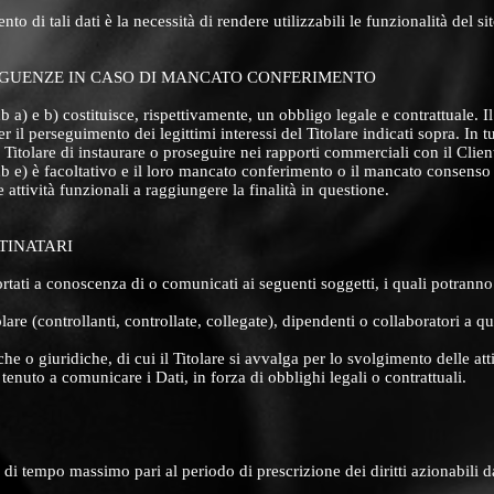
nto di tali dati è la necessità di rendere utilizzabili le funzionalità del s
EGUENZE IN CASO DI MANCATO CONFERIMENTO
ub a) e b) costituisce, rispettivamente, un obbligo legale e contrattuale. I
r il perseguimento dei legittimi interessi del Titolare indicati sopra. In t
 Titolare di instaurare o proseguire nei rapporti commerciali con il Clien
sub e) è facoltativo e il loro mancato conferimento o il mancato consenso
le attività funzionali a raggiungere la finalità in questione.
TINATARI
portati a conoscenza di o comunicati ai seguenti soggetti, i quali potrann
olare (controllanti, controllate, collegate), dipendenti o collaboratori a qu
iche o giuridiche, di cui il Titolare si avvalga per lo svolgimento delle at
ia tenuto a comunicare i Dati, in forza di obblighi legali o contrattuali.
di tempo massimo pari al periodo di prescrizione dei diritti azionabili da