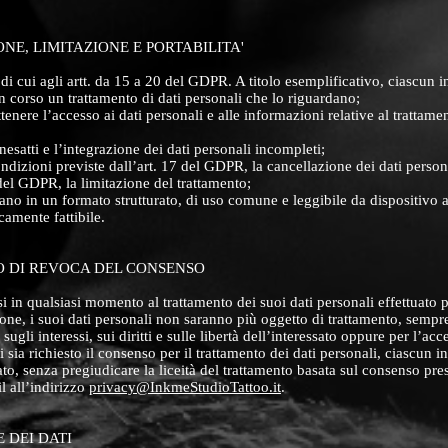
ONE, LIMITAZIONE E PORTABILITA'
ti di cui agli artt. da 15 a 20 del GDPR. A titolo esemplificativo, ciascun 
n corso un trattamento di dati personali che lo riguardano;
ttenere l’accesso ai dati personali e alle informazioni relative al trattam
 inesatti e l’integrazione dei dati personali incompleti;
ondizioni previste dall’art. 17 del GDPR, la cancellazione dei dati person
8 del GDPR, la limitazione del trattamento;
rdano in un formato strutturato, di uso comune e leggibile da dispositivo 
camente fattibile.
TO DI REVOCA DEL CONSENSO
rsi in qualsiasi momento al trattamento dei suoi dati personali effettuato 
zione, i suoi dati personali non saranno più oggetto di trattamento, sempr
gli interessi, sui diritti e sulle libertà dell’interessato oppure per l’acc
i sia richiesto il consenso per il trattamento dei dati personali, ciascun in
to, senza pregiudicare la liceità del trattamento basata sul consenso pre
l all’indirizzo
privacy@InkmeStudioTattoo.it
.
 DEI DATI