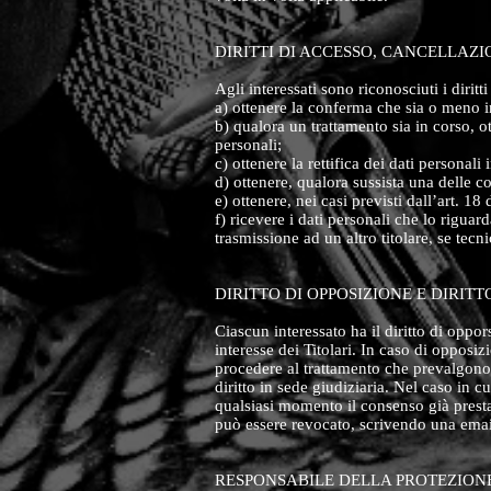
DIRITTI DI ACCESSO, CANCELLAZI
Agli interessati sono riconosciuti i dirit
a) ottenere la conferma che sia o meno i
b) qualora un trattamento sia in corso, o
personali;
c) ottenere la rettifica dei dati personali
d) ottenere, qualora sussista una delle c
e) ottenere, nei casi previsti dall’art. 1
f) ricevere i dati personali che lo rigua
trasmissione ad un altro titolare, se tecni
DIRITTO DI OPPOSIZIONE E DIRIT
Ciascun interessato ha il diritto di oppo
interesse dei Titolari. In caso di opposi
procedere al trattamento che prevalgono su
diritto in sede giudiziaria. Nel caso in cu
qualsiasi momento il consenso già presta
può essere revocato, scrivendo una emai
RESPONSABILE DELLA PROTEZIONE