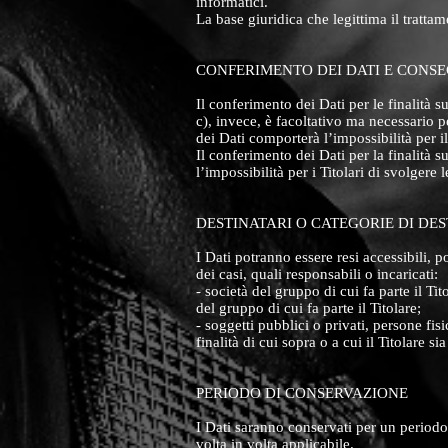
informatici.
La base giuridica che legittima il trattame
CONFERIMENTO DEI DATI E CONS
Il conferimento dei Dati per le finalità s
c), invece, è facoltativo ma necessario pe
dei Dati comporterà l’impossibilità per il
Il conferimento dei Dati per la finalità 
l’impossibilità per i Titolari di svolgere 
DESTINATARI O CATEGORIE DI DES
I Dati potranno essere resi accessibili, 
dei casi, quali responsabili o incaricati:
- società del gruppo di cui fa parte il Tit
del gruppo di cui fa parte il Titolare;
- soggetti pubblici o privati, persone fis
finalità di cui sopra o a cui il Titolare s
PERIODO DI CONSERVAZIONE
I Dati saranno conservati per un periodo 
volta in volta applicabile.