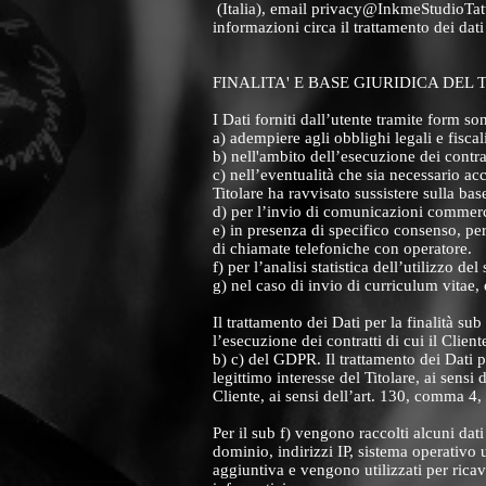
(Italia), email privacy@InkmeStudioTattoo
informazioni circa il trattamento dei da
FINALITA' E BASE GIURIDICA DEL
I Dati forniti dall’utente tramite form sono
a) adempiere agli obblighi legali e fiscali
b) nell'ambito dell’esecuzione dei contrat
c) nell’eventualità che sia necessario acc
Titolare ha ravvisato sussistere sulla bas
d) per l’invio di comunicazioni commercia
e) in presenza di specifico consenso, pe
di chiamate telefoniche con operatore.
f) per l’analisi statistica dell’utilizzo d
g) nel caso di invio di curriculum vitae, 
Il trattamento dei Dati per la finalità s
l’esecuzione dei contratti di cui il Client
b) c) del GDPR. Il trattamento dei Dati p
legittimo interesse del Titolare, ai sensi 
Cliente, ai sensi dell’art. 130, comma 4,
Per il sub f) vengono raccolti alcuni dati
dominio, indirizzi IP, sistema operativo
aggiuntiva e vengono utilizzati per ricava